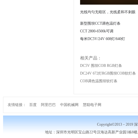
光线均匀无暗区，光线柔和不刺眼
新型围坝CCT调色温灯条
CCT 2800-6500k可调
每米DC5V/24V 608灯/640灯
相关产品：
DC5V 围坝COB RGB灯条
DC24V 672灯RGB围坝COB软灯条
COB调色温围坝软灯条
友情链接：
百度
阿里巴巴
中国机械网
慧聪电子网
Copyright©2013－2019
地址：深圳市光明区宝山路22号汉海达高新产业园1栋8楼,10楼,电话