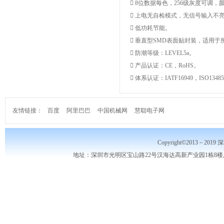
 8位数据每色，256级灰度可调
 上电无自检模式，无信号输入不
 低功耗节能。
 垂直型SMD表面贴封装，适用于
 防潮等级：LEVEL5a。
 产品认证：CE，RoHS。
 体系认证：IATF16949，ISO1348
友情链接：
百度
阿里巴巴
中国机械网
慧聪电子网
Copyright©2013－2019
地址：深圳市光明区宝山路22号汉海达高新产业园1栋8楼,10楼,电话