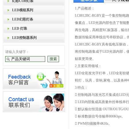
幻彩COB灯条
1.产品概述：
LED模组系列
LC8812BC-RGBY
是一个集控制电路
LED幻彩灯条
像素点，LED光源内部包含了智能
LED 灯珠
再生电路，高精度RC振荡器，输出
数据传输采用单线信号串联协议，
LED控制器系列
LC8812BC-RGBY具有低电
将控制电路集成于LED光源内部，
请输入关键字：
贴装更简便。
2.主要应用领域：
LED全彩发光字灯串，LED全彩软
鞋灯，玩具，音响,家电，以及各种
3.特点：
 控制电路与发光芯片集成在LE
 LED内部集成高质量外控单线串行
 默认输出恒流值 OUTR/OUTG/O
 标准数据信号传输率800Kbps。
 PWM扫描频率4KHz。